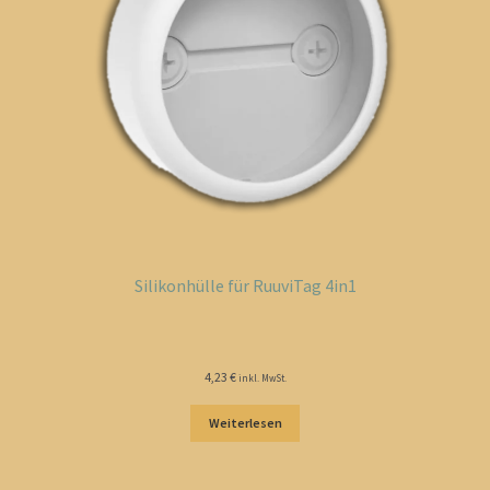
Silikonhülle für RuuviTag 4in1
4,23
€
inkl. MwSt.
Weiterlesen