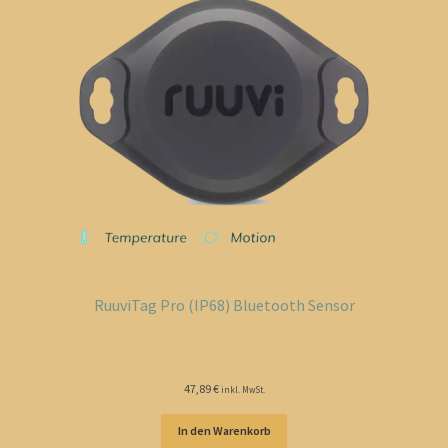
RuuviTag Pro (IP68) Bluetooth Sensor
47,89
€
inkl. MwSt.
In den Warenkorb