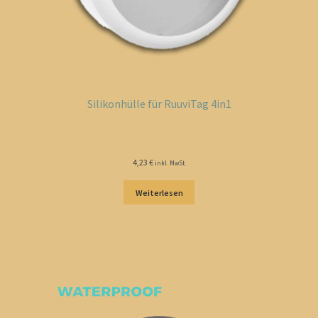
Silikonhülle für RuuviTag 4in1
4,23
€
inkl. MwSt.
Weiterlesen