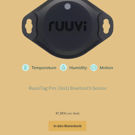
RuuviTag Pro (3in1) Bluetooth Sensor
47,89
€
inkl. MwSt.
In den Warenkorb