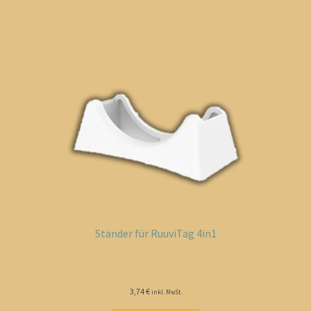
Ständer für RuuviTag 4in1
3,74
€
inkl. MwSt.