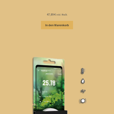
47,89
€
inkl. MwSt.
In den Warenkorb