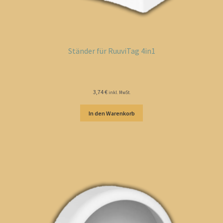
Ständer für RuuviTag 4in1
3,74
€
inkl. MwSt.
In den Warenkorb