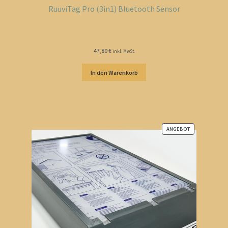
RuuviTag Pro (3in1) Bluetooth Sensor
47,89
€
inkl. MwSt.
In den Warenkorb
ANGEBOT
PRODUKT
IM
ANGEBOT