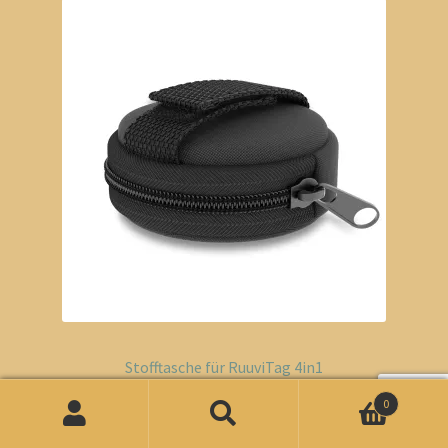
Stofftasche für RuuviTag 4in1
0
Suchen
Suchen