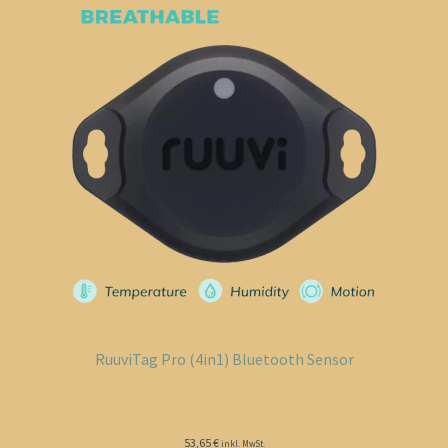
RuuviTag Pro (4in1) Bluetooth Sensor
53,65
€
inkl. MwSt.