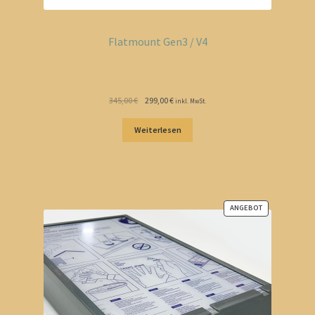
Flatmount Gen3 / V4
Ursprünglicher
Aktueller
345,00
€
299,00
€
inkl. MwSt.
Preis
Preis
war:
ist:
Weiterlesen
345,00 €
299,00 €.
ANGEBOT
PRODUKT
IM
ANGEBOT