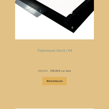
Flatmount Gen3 / V4
Ursprünglicher
Aktueller
345,00
€
299,00
€
inkl. MwSt.
Preis
Preis
war:
ist:
Weiterlesen
345,00 €
299,00 €.