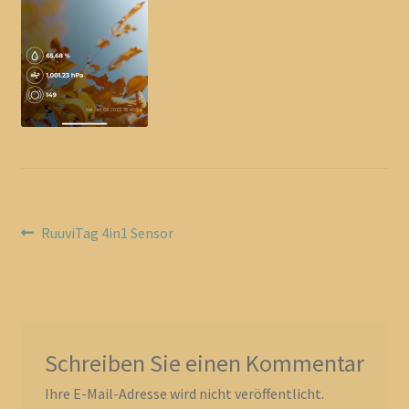
Reisemobilservice-Spanien
Vertrag widerrufen
Beitragsnavigation
Vorheriger
RuuviTag 4in1 Sensor
Beitrag:
Schreiben Sie einen Kommentar
Ihre E-Mail-Adresse wird nicht veröffentlicht.