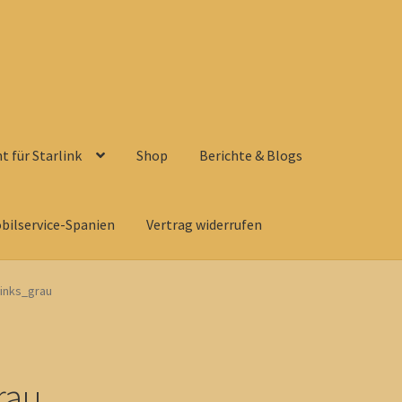
 für Starlink
Shop
Berichte & Blogs
bilservice-Spanien
Vertrag widerrufen
links_grau
rau