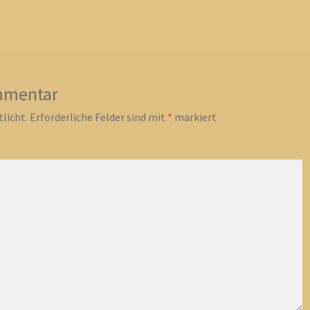
mmentar
licht.
Erforderliche Felder sind mit
*
markiert