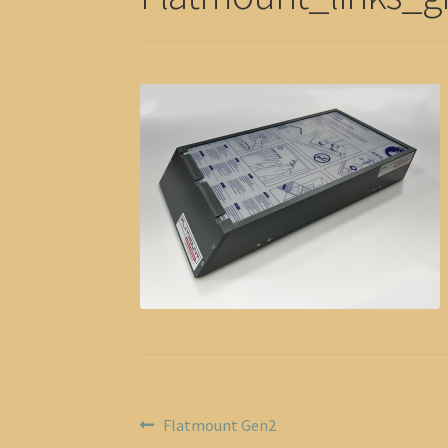
Beitragsnavigation
Vorheriger
Flatmount Gen2