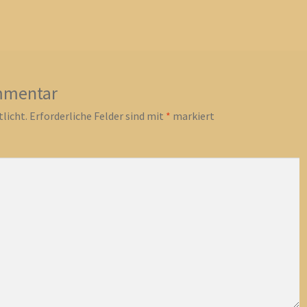
mmentar
licht.
Erforderliche Felder sind mit
*
markiert