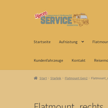
Zur
Zum
Navigation
Inhalt
springen
springen
Startseite
Aufrüstung
Flatmount
Kundenfahrzeuge
Kontakt
Reisemo
Start
Starlink
Flatmount Gen2
Flatmount_
Flatmount_rechts